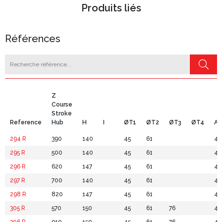
Produits liés
Références
Z
Course
Stroke
Reference
Hub
H
I
ØT1
ØT2
ØT3
ØT4
A
294 R
390
140
45
61
44
295 R
500
140
45
61
44
296 R
620
147
45
61
44
297 R
700
140
45
61
44
298 R
820
147
45
61
44
305 R
570
150
45
61
76
44