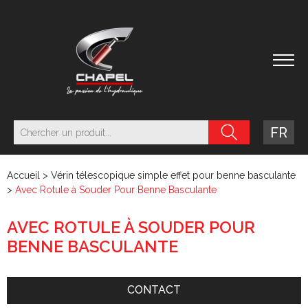
FR
Accueil
>
Vérin télescopique simple effet pour benne basculante
>
Avec Rotule à Souder Pour Benne Basculante
AVEC ROTULE À SOUDER POUR
BENNE BASCULANTE
CONTACT