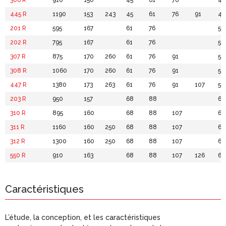
306 R
910
150
45
61
76
44
445 R
1190
153
243
45
61
76
91
44
201 R
595
167
61
76
55
202 R
795
167
61
76
55
307 R
875
170
260
61
76
91
55
308 R
1060
170
260
61
76
91
55
447 R
1380
173
263
61
76
91
107
55
203 R
950
157
68
88
66
310 R
895
160
68
88
107
66
311 R
1160
160
250
68
88
107
66
312 R
1300
160
250
68
88
107
66
550 R
910
163
68
88
107
126
66
Caractéristiques
L’étude, la conception, et les caractéristiques