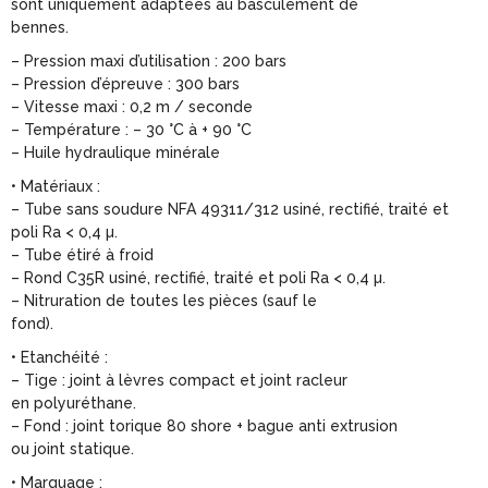
sont uniquement adaptées au basculement de
bennes.
– Pression maxi d’utilisation : 200 bars
– Pression d’épreuve : 300 bars
– Vitesse maxi : 0,2 m / seconde
– Température : – 30 °C à + 90 °C
– Huile hydraulique minérale
• Matériaux :
– Tube sans soudure NFA 49311/312 usiné, rectifié, traité et
poli Ra < 0,4 µ.
– Tube étiré à froid
– Rond C35R usiné, rectifié, traité et poli Ra < 0,4 µ.
– Nitruration de toutes les pièces (sauf le
fond).
• Etanchéité :
– Tige : joint à lèvres compact et joint racleur
en polyuréthane.
– Fond : joint torique 80 shore + bague anti extrusion
ou joint statique.
• Marquage :