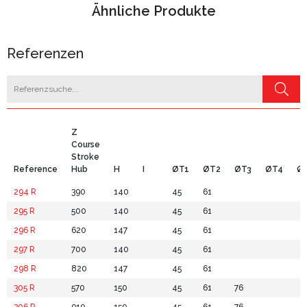
Ähnliche Produkte
Referenzen
Z
Course
Stroke
Reference
Hub
H
I
ØT1
ØT2
ØT3
ØT4
Ø
294 R
390
140
45
61
295 R
500
140
45
61
296 R
620
147
45
61
297 R
700
140
45
61
298 R
820
147
45
61
305 R
570
150
45
61
76