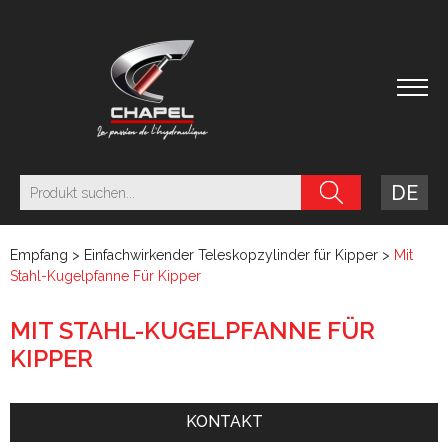
DE
Empfang
>
Einfachwirkender Teleskopzylinder für Kipper
>
Mit
Stahl-Kugelpfanne Für Kipper
MIT STAHL-KUGELPFANNE FÜR
KIPPER
KONTAKT