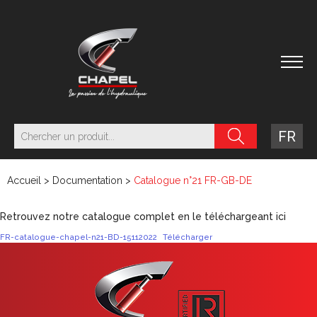
FR
Accueil
>
Documentation
>
Catalogue n°21 FR-GB-DE
Retrouvez notre catalogue complet en le téléchargeant ici
FR-catalogue-chapel-n21-BD-15112022
Télécharger