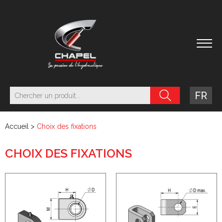
FR
Accueil
>
Choix des fixations
CHOIX DES FIXATIONS