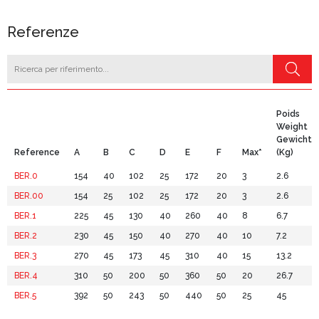
Referenze
Poids
Weight
Gewicht
Reference
A
B
C
D
E
F
Max*
(Kg)
BER.0
154
40
102
25
172
20
3
2.6
BER.00
154
25
102
25
172
20
3
2.6
BER.1
225
45
130
40
260
40
8
6.7
BER.2
230
45
150
40
270
40
10
7.2
BER.3
270
45
173
45
310
40
15
13.2
BER.4
310
50
200
50
360
50
20
26.7
BER.5
392
50
243
50
440
50
25
45