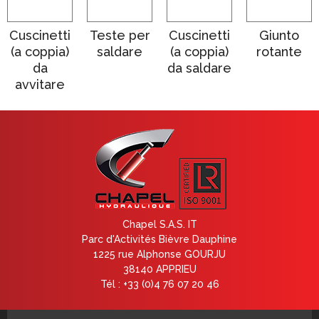
Cuscinetti
Teste per
Cuscinetti
Giunto
(a coppia)
saldare
(a coppia)
rotante
da
da saldare
avvitare
Chapel S.A.S. IT
Parc d'Activités Bièvre Dauphine
1225 rue Alphonse GOURJU
38140 APPRIEU
Tél : +33 (0)4 76 07 20 46