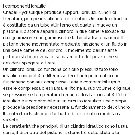
I componenti idraulici :
Chapel Hydraulique produce supporti idraulici, cilindri di
frenatura, pompe idrauliche e distributori. Un cilindro idraulico
è costituito da un tubo all’interno del quale si muove un
pistone. Il pistone separa il cilindro in due camere isolate da
una guarnizione che garantiscete la tenuta tra le camere. Il
pistone viene movimentato mediante iniezione di un fluido in
una delle camere del cilindro. Il movimento dell’insieme
pistone/stelo provoca lo spostamento del pezzo che si
desidera spingere o tirare.
Un cilindro idraulico funziona con olio pressurizzato (olio
idraulico minerale) a differenza dei cilindri pneumatici che
funzionano con aria compressa. L’aria è comprimibile (può
essere compressa o espansa, e ritorna al suo volume originale
se pressione e temperatura tornano allos tato iniziale). L’olio
idraulico è incomprimibile: in un circuito idraulico, una pompa
produce la pressione necessaria al funzionamento del cilindro.
Il controllo idraulico è effettuato da distributori modulari a
valvole.
Le caratteristiche principali di un cilindro idraulico sono la sua
corsa, il diametro del pistone, il diametro dello stelo e la