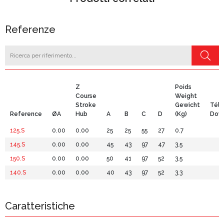
Referenze
Z
Poids
Course
Weight
Stroke
Gewicht
Tél
Reference
ØA
Hub
A
B
C
D
(Kg)
Dow
125.S
0.00
0.00
25
25
55
27
0.7
145.S
0.00
0.00
45
43
97
47
3.5
150.S
0.00
0.00
50
41
97
52
3.5
140.S
0.00
0.00
40
43
97
52
3.3
Caratteristiche