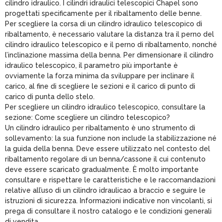
cilindro idraulico. I cilindri idraulici telescopici Chapel sono
progettati specificamente per il ribaltamento delle benne.
Per scegliere la corsa di un cilindro idraulico telescopico di
ribaltamento, è necessario valutare la distanza tra il perno del
cilindro idraulico telescopico e il perno di ribaltamento, nonché
l’inclinazione massima della benna. Per dimensionare il cilindro
idraulico telescopico, il parametro più importante è
ovviamente la forza minima da sviluppare per inclinare il
carico, al fine di scegliere le sezioni e il carico di punto di
carico di punta dello stelo.
Per scegliere un cilindro idraulico telescopico, consultare la
sezione: Come scegliere un cilindro telescopico?
Un cilindro idraulico per ribaltamento è uno strumento di
sollevamento: la sua funzione non include la stabilizzazione né
la guida della benna. Deve essere utilizzato nel contesto del
ribaltamento regolare di un benna/cassone il cui contenuto
deve essere scaricato gradualmente. È molto importante
consultare e rispettare le caratteristiche e le raccomandazioni
relative all’uso di un cilindro idraulicao a braccio e seguire le
istruzioni di sicurezza. Informazioni indicative non vincolanti, si
prega di consultare il nostro catalogo e le condizioni generali
di vendita.