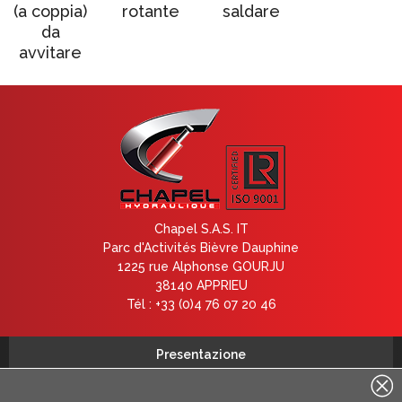
(a coppia)
rotante
saldare
da
avvitare
Chapel S.A.S. IT
Parc d'Activités Bièvre Dauphine
1225 rue Alphonse GOURJU
38140 APPRIEU
Tél : +33 (0)4 76 07 20 46
Presentazione
Contattaci
Avviso legale