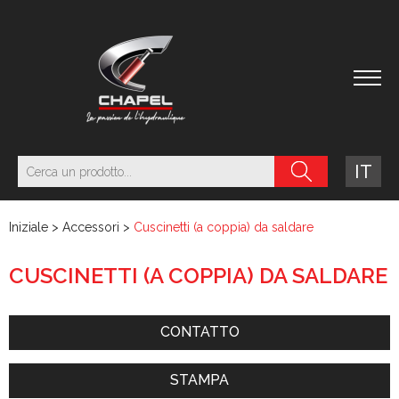
IT
Iniziale
>
Accessori
>
Cuscinetti (a coppia) da saldare
CUSCINETTI (A COPPIA) DA SALDARE
CONTATTO
STAMPA