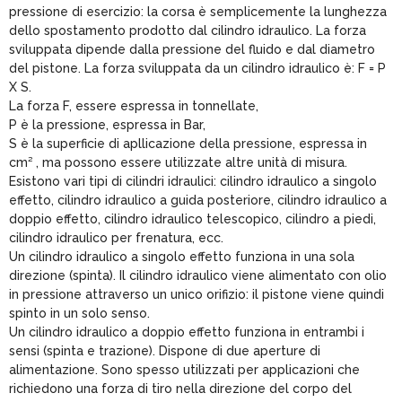
pressione di esercizio: la corsa è semplicemente la lunghezza
dello spostamento prodotto dal cilindro idraulico. La forza
sviluppata dipende dalla pressione del fluido e dal diametro
del pistone. La forza sviluppata da un cilindro idraulico è: F = P
X S.
La forza F, essere espressa in tonnellate,
P è la pressione, espressa in Bar,
S è la superficie di apllicazione della pressione, espressa in
cm² , ma possono essere utilizzate altre unità di misura.
Esistono vari tipi di cilindri idraulici: cilindro idraulico a singolo
effetto, cilindro idraulico a guida posteriore, cilindro idraulico a
doppio effetto, cilindro idraulico telescopico, cilindro a piedi,
cilindro idraulico per frenatura, ecc.
Un cilindro idraulico a singolo effetto funziona in una sola
direzione (spinta). Il cilindro idraulico viene alimentato con olio
in pressione attraverso un unico orifizio: il pistone viene quindi
spinto in un solo senso.
Un cilindro idraulico a doppio effetto funziona in entrambi i
sensi (spinta e trazione). Dispone di due aperture di
alimentazione. Sono spesso utilizzati per applicazioni che
richiedono una forza di tiro nella direzione del corpo del