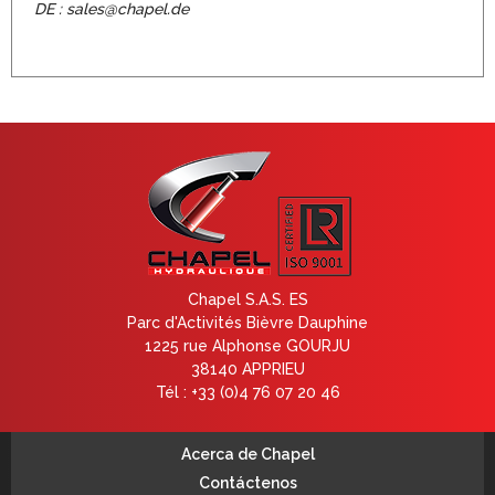
DE : sales@chapel.de
Chapel S.A.S. ES
Parc d'Activités Bièvre Dauphine
1225 rue Alphonse GOURJU
38140 APPRIEU
Tél : +33 (0)4 76 07 20 46
Acerca de Chapel
Contáctenos