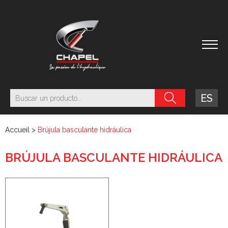
ES
Accueil
>
Brújula basculante hidráulica
BRÚJULA BASCULANTE HIDRÁULICA