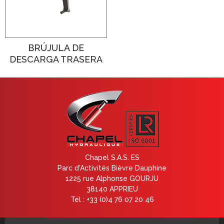
BRÚJULA DE
DESCARGA TRASERA
Chapel S.A.S. ES
Parc d'Activités Bièvre Dauphine
1225 rue Alphonse GOURJU
38140 APPRIEU
Tél : +33 (0)4 76 07 20 46