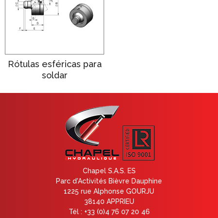
Rótulas esféricas para
soldar
Chapel S.A.S. ES
Parc d'Activités Bièvre Dauphine
1225 rue Alphonse GOURJU
38140 APPRIEU
Tél : +33 (0)4 76 07 20 46