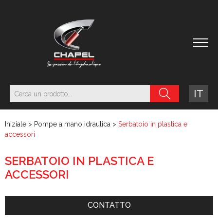
IT
Iniziale
>
Pompe a mano idraulica
>
Serbatoio in plastica e
accessori
SERBATOIO IN PLASTICA E
ACCESSORI
CONTATTO