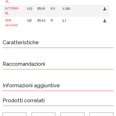
4L
KITFPRP-
223
Ø216
6.2
1.290
6L
RP8
197
Ø240
8
5.1
(acciaio)
Caratteristiche
Raccomandazioni
Informazioni aggiuntive
Prodotti correlati