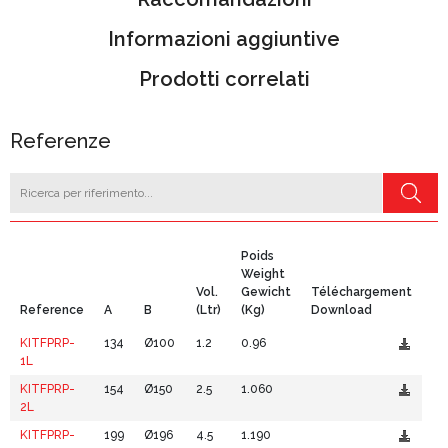
Informazioni aggiuntive
Prodotti correlati
Referenze
Poids
Weight
Vol.
Gewicht
Téléchargement
Reference
A
B
(Ltr)
(Kg)
Download
KITFPRP-
134
Ø100
1.2
0.96
1L
KITFPRP-
154
Ø150
2.5
1.060
2L
KITFPRP-
199
Ø196
4.5
1.190