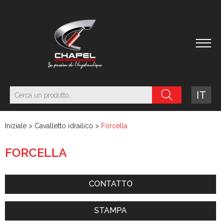
IT
Iniziale
>
Cavalletto idrailico
>
Forcella
FORCELLA
CONTATTO
STAMPA