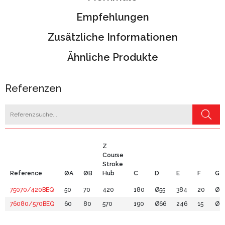
Empfehlungen
Zusätzliche Informationen
Ähnliche Produkte
Referenzen
Z
Course
Stroke
Reference
ØA
ØB
Hub
C
D
E
F
G
75070/420BEQ
50
70
420
180
Ø55
384
20
Ø8
76080/570BEQ
60
80
570
190
Ø66
246
15
Ø9