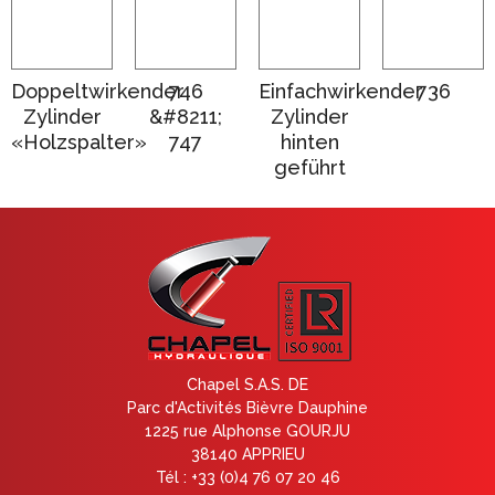
Doppeltwirkender
746
Einfachwirkender
736
Zylinder
&#8211;
Zylinder
«Holzspalter»
747
hinten
geführt
Chapel S.A.S. DE
Parc d'Activités Bièvre Dauphine
1225 rue Alphonse GOURJU
38140 APPRIEU
Tél : +33 (0)4 76 07 20 46