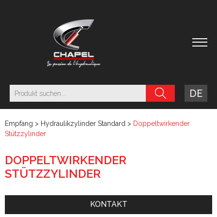
DE
Empfang
>
Hydraulikzylinder Standard
>
Doppeltwirkender
Stützzylinder
DOPPELTWIRKENDER
STÜTZZYLINDER
KONTAKT